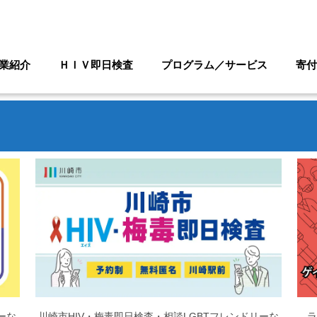
業紹介
ＨＩＶ即日検査
プログラム／サービス
寄付
ーな
川崎市HIV・梅毒即日検査・相談LGBTフレンドリーな
ラ