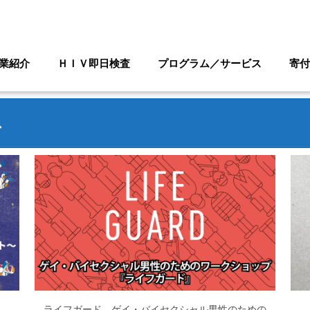
業紹介
ＨＩＶ即日検査
プログラム／サービス
寄付
ス
ライフガード ゲイ・バイセクシャル男性のための